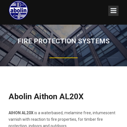
FIRE PROTECTION SYSTEMS
Abolin Aithon AL20X
AIHON AL20X
is a waterbased, melamine free, intumescent
varnish with reaction to fire properties, for timber fire
protection, indoors and outdoors.